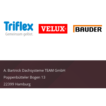
A. Bartnick Dachsysteme TEAM GmbH
Poppenbütteler Bogen 13
22399
Hamburg
040 6013330

040 6010139
