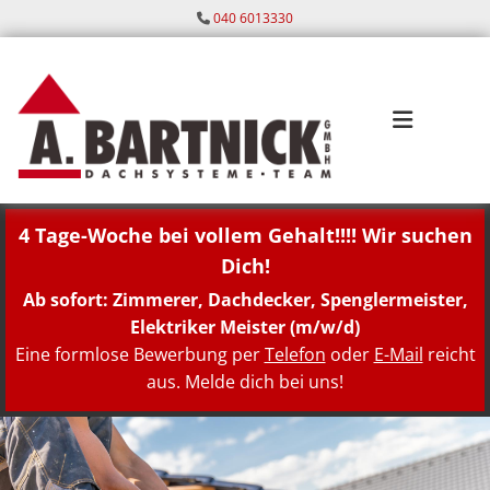
Zum Inhalt springen
040 6013330

4 Tage-Woche bei vollem Gehalt!!!! Wir suchen
Dich!
Ab sofort: Zimmerer, Dachdecker, Spenglermeister,
Elektriker Meister (m/w/d)
Eine formlose Bewerbung per
Telefon
oder
E-Mail
reicht
aus. Melde dich bei uns!